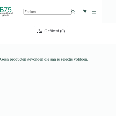
Ga
naar
Winkelwagen
de
inhoud
Geen
resultaten
Gefilterd (0)
Geen producten gevonden die aan je selectie voldoen.