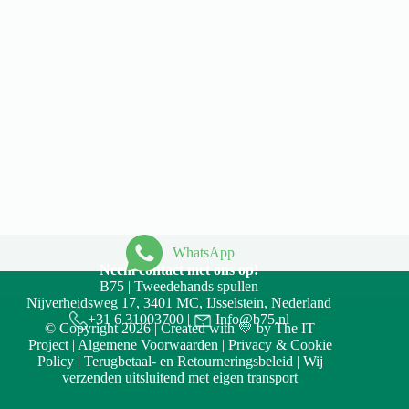
WhatsApp
Neem contact met ons op!
B75 | Tweedehands spullen
Nijverheidsweg 17, 3401 MC, IJsselstein, Nederland
+31 6 31003700
|
Info@b75.nl
© Copyright 2026 | Created with 💛 by
The IT
Project
|
Algemene Voorwaarden
|
Privacy & Cookie
Policy
|
Terugbetaal- en Retourneringsbeleid
| Wij
verzenden uitsluitend met eigen transport
Accept
Decline