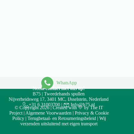
WhatsApp
Neem contact met ons op!
B75 | Tweedehands spullen
Nijverheidsweg 17, 3401 MC, IJsselstein, Nederland
+31 6 31003700
|
Info@b75.nl
© Copyright 2026 | Created with 💛 by
The IT
Project
|
Algemene Voorwaarden
|
Privacy & Cookie
Policy
|
Terugbetaal- en Retourneringsbeleid
| Wij
verzenden uitsluitend met eigen transport
Accept
Decline