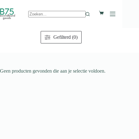
Ga
naar
Winkelwagen
de
inhoud
Geen
resultaten
Gefilterd (0)
Geen producten gevonden die aan je selectie voldoen.