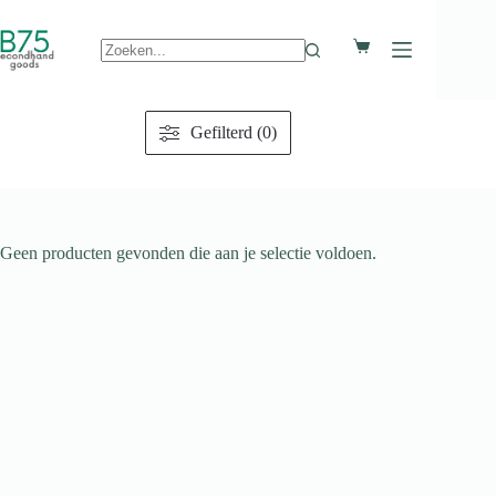
Ga
naar
Winkelwagen
de
inhoud
Geen
resultaten
Gefilterd (0)
Geen producten gevonden die aan je selectie voldoen.