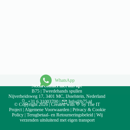
WhatsApp
Neem contact met ons op!
B75 | Tweedehands spullen
Nijverheidsweg 17, 3401 MC, IJsselstein, Nederland
+31 6 31003700
|
Info@b75.nl
© Copyright 2026 | Created with 💛 by
The IT
Project
|
Algemene Voorwaarden
|
Privacy & Cookie
Policy
|
Terugbetaal- en Retourneringsbeleid
| Wij
verzenden uitsluitend met eigen transport
Accept
Decline