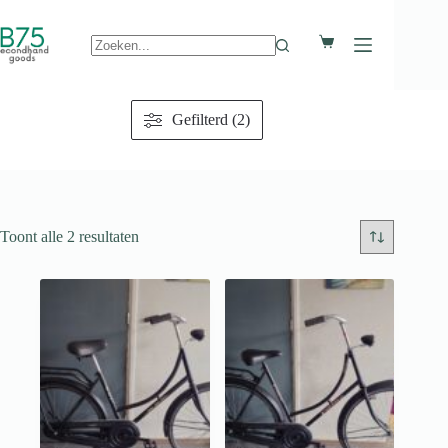
Ga
naar
Winkelwagen
de
inhoud
Geen
resultaten
Gefilterd (2)
Toont alle 2 resultaten