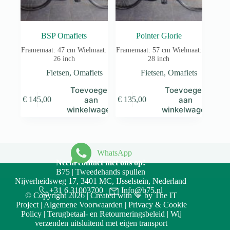
BSP Omafiets
Pointer Glorie
Framemaat: 47 cm Wielmaat:
Framemaat: 57 cm Wielmaat:
26 inch
28 inch
Fietsen
,
Omafiets
Fietsen
,
Omafiets
Toevoegen
Toevoegen
aan
aan
€
145,00
€
135,00
winkelwagen
winkelwagen
WhatsApp
Neem contact met ons op!
B75 | Tweedehands spullen
Nijverheidsweg 17, 3401 MC, IJsselstein, Nederland
+31 6 31003700
|
Info@b75.nl
© Copyright 2026 | Created with 💛 by
The IT
Project
|
Algemene Voorwaarden
|
Privacy & Cookie
Policy
|
Terugbetaal- en Retourneringsbeleid
| Wij
verzenden uitsluitend met eigen transport
Accept
Decline