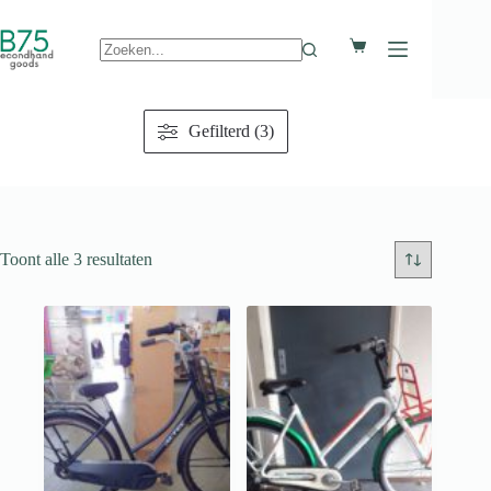
Ga
naar
Winkelwagen
de
inhoud
Geen
resultaten
Gefilterd (3)
Toont alle 3 resultaten