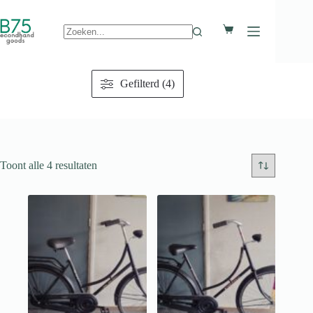
Ga
naar
Winkelwagen
de
inhoud
Geen
resultaten
Gefilterd (4)
Toont alle 4 resultaten