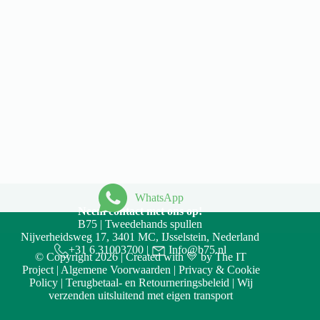
WhatsApp
Neem contact met ons op!
B75 | Tweedehands spullen
Nijverheidsweg 17, 3401 MC, IJsselstein, Nederland
+31 6 31003700
|
Info@b75.nl
© Copyright 2026 | Created with 💛 by
The IT
Project
|
Algemene Voorwaarden
|
Privacy & Cookie
Policy
|
Terugbetaal- en Retourneringsbeleid
| Wij
verzenden uitsluitend met eigen transport
Accept
Decline