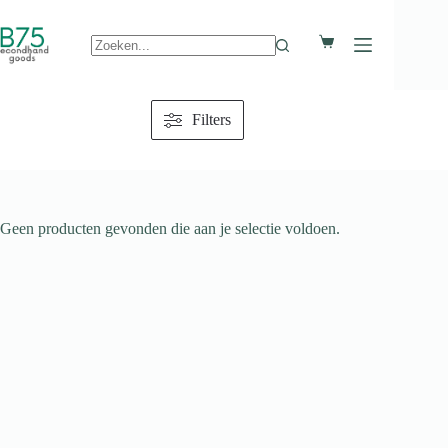
Ga
naar
Winkelwagen
de
inhoud
Geen
resultaten
Filters
Geen producten gevonden die aan je selectie voldoen.