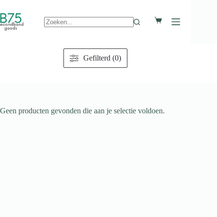
Ga
naar
Winkelwagen
de
inhoud
Geen
resultaten
Gefilterd (0)
Geen producten gevonden die aan je selectie voldoen.