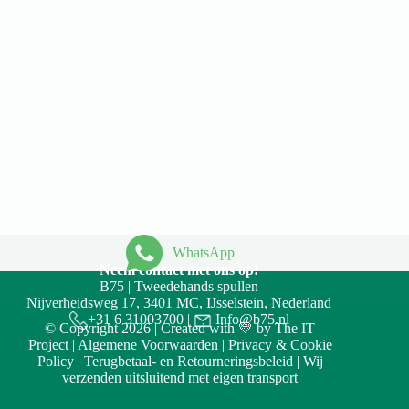
WhatsApp
Neem contact met ons op!
B75 | Tweedehands spullen
Nijverheidsweg 17, 3401 MC, IJsselstein, Nederland
+31 6 31003700
|
Info@b75.nl
© Copyright 2026 | Created with 💛 by
The IT
Project
|
Algemene Voorwaarden
|
Privacy & Cookie
Policy
|
Terugbetaal- en Retourneringsbeleid
| Wij
verzenden uitsluitend met eigen transport
Accept
Decline