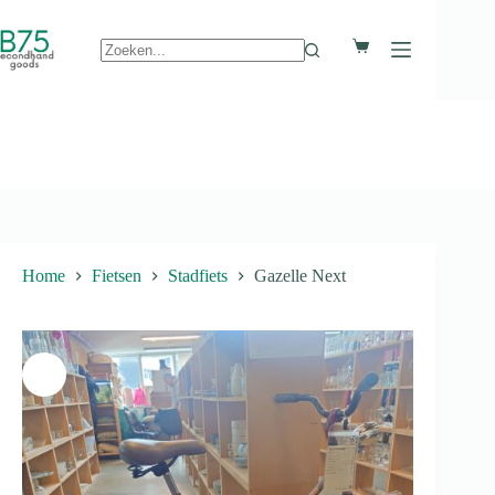
Ga
naar
Winkelwagen
de
inhoud
Geen
resultaten
Home
Fietsen
Stadfiets
Gazelle Next