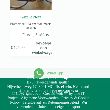
Gazelle Next
Framemaat: 54 cm Wielmaat:
28 inch
Fietsen
,
Stadfiets
Toevoegen
aan
€
125,00
winkelwagen
WhatsApp
Neem contact met ons op!
B75 | Tweedehands spullen
Nijverheidsweg 17, 3401 MC, IJsselstein, Nederland
+31 6 31003700
|
Info@b75.nl
© Copyright 2026 | Created with 💛 by
The IT
Project
|
Algemene Voorwaarden
|
Privacy & Cookie
Policy
|
Terugbetaal- en Retourneringsbeleid
| Wij
verzenden uitsluitend met eigen transport
Accept
Decline