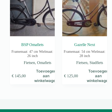
BSP Omafiets
Gazelle Next
Framemaat: 47 cm Wielmaat:
Framemaat: 54 cm Wielmaat:
26 inch
28 inch
Fietsen
,
Omafiets
Fietsen
,
Stadfiets
Toevoegen
Toevoegen
aan
aan
€
145,00
€
125,00
winkelwagen
winkelwagen