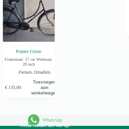
Pointer Glorie
Framemaat: 57 cm Wielmaat:
28 inch
Fietsen
,
Omafiets
Toevoegen
aan
€
135,00
winkelwagen
WhatsApp
Neem contact met ons op!