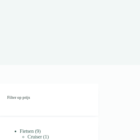
Filter op prijs
9
Fietsen
9
producten
1
Cruiser
1