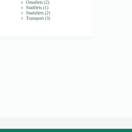
product
2
Omafiets
2
1
producten
Stadfiets
1
product
2
Stadsfiets
2
producten
3
Transport
3
producten